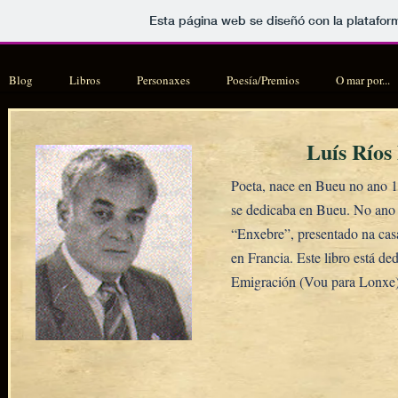
Esta página web se diseñó con la platafo
Blog
Libros
Personaxes
Poesía/Premios
O mar por...
Luís Ríos
Poeta, nace en Bueu no ano 1
se dedicaba en Bueu. No ano 
“Enxebre”, presentado na cas
en Francia. Este libro está d
Emigración (Vou para Lonxe),