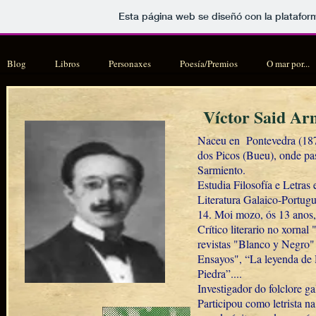
Esta página web se diseñó con la platafo
Blog
Libros
Personaxes
Poesía/Premios
O mar por...
Víctor Said Ar
Naceu en Pontevedra (1871
dos Picos (Bueu), onde pa
Sarmiento.
Estudia Filosofía e Letras
Literatura Galaico-Portug
14. Moi mozo, ós 13 anos, 
Crítico literario no xornal
revistas "Blanco y Negro" 
Ensayos", “La leyenda de 
Piedra”....
Investigador do folclore g
Participou como letrista na