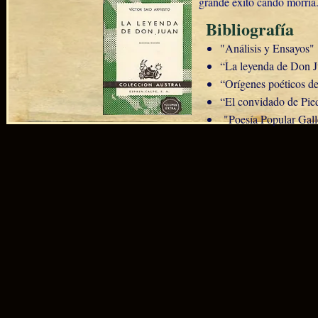
grande éxito cando morría.
Bibliografía
"Análisis y Ensayos"
“La leyenda de Don 
“Orígenes poéticos de
“El convidado de Pie
"Poesía Popular Gal