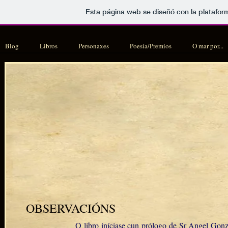
Esta página web se diseñó con la platafo
Blog
Libros
Personaxes
Poesía/Premios
O mar por...
OBSERVACIÓNS
O libro iníciase cun prólogo de Sr Angel Gonz