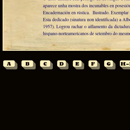
aparece unha mostra dos incunables en posesió
Encadernación en rústica. Ilustrado. Exemplar
Esta dedicado (sinatura non identificada) a Al
1957). Logrou rachar o aillamento da dictadur
hispano-norteamericanos de setembro do mesm
A
B
C
D
E
F
G
H-