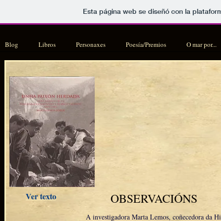
Esta página web se diseñó con la platafo
Blog
Libros
Personaxes
Poesía/Premios
O mar por...
Ver texto
OBSERVACIÓNS
A investigadora Marta Lemos, coñecedora da His