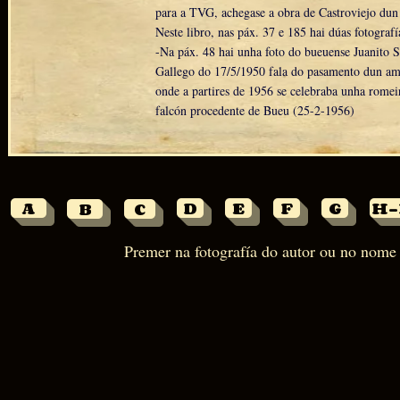
para a TVG, achegase a obra de Castroviejo dun
Neste libro, nas páx. 37 e 185 hai dúas fotograf
-Na páx. 48 hai unha foto do bueuense Juanito S
Gallego do 17/5/1950 fala do pasamento dun am
onde a partires de 1956 se celebraba unha romei
falcón procedente de Bueu (25-2-1956)
A
D
E
F
G
H-
B
C
Premer na fotografía do autor ou no nome p